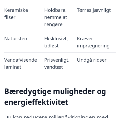
Keramiske
Holdbare,
Tørres jævnligt
fliser
nemme at
rengøre
Natursten
Eksklusivt,
Kræver
tidløst
imprægnering
Vandafvisende
Prisvenligt,
Undgå ridser
laminat
vandtæt
Bæredygtige muligheder og
energieffektivitet
Du kan reducere miljøpåvirkningen med